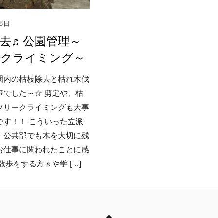
18日
去♬公園管理～
ークライミング～
園内の枯枝除去と枯れ木伐
事でした～☆ 剪定や、枯
ツリークライミングも大事
です！！ こういった立派
、公共部でも木を大切に残
お仕事に関われたことに感
散歩をする方々や学 […]