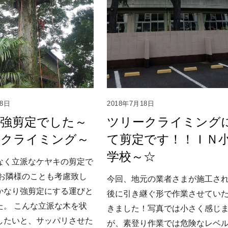
18日
2018年7月18日
の強剪定でした～
ツリークライミング
ークライミング～
て剪定です！！ＩＮ
学校～☆
なく立派なケヤキの剪定で
 お隣様のことも考慮致し
今回、地元の業者さまが施工さ
かなり強剪定にする運びと
後に引き継ぐ形で作業させてい
た。 こんな立派な木を状
きました！写真では小さく感じ
したいと、サッパリさせた
が、素登り作業では危険なレベ